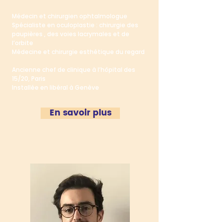
Médecin et chirurgien ophtalmologue
Spécialiste en oculoplastie : chirurgie des
paupières , des voies lacrymales et de
l’orbite
Médecine et chirurgie esthétique du regard
Ancienne chef de clinique à l’hôpital des
15/20, Paris
Installée en libéral à Genève
En savoir plus