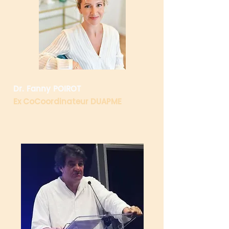
Dr. Fanny POIROT
Ex CoCoordinateur DUAPME