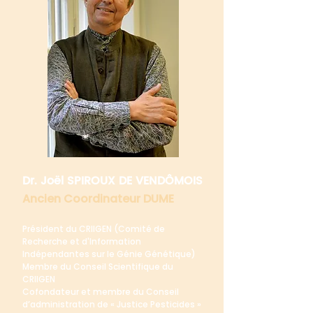
Dr. Joël SPIROUX DE VENDÔMOIS
Ancien Coordinateur DUME
Président du CRIIGEN (Comité de
Recherche et d'Information
Indépendantes sur le Génie Génétique)
Membre du Conseil Scientifique du
CRIIGEN
Cofondateur et membre du Conseil
d’administration de « Justice Pesticides »