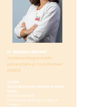
Pr. Barbara HERSANT
Ancienne Responsable
universitaire &
Coordinateur
DUMEG
Ex-PUPH
Service de chirurgie plastique et maxillo-
faciale,
CHU Henri MONDOR
51 avenue du Maréchal de
Lattre de
Tassigny